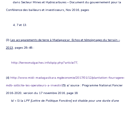
dans Secteur Mines et Hydrocarbures – Document du gouvernement pour la
Conférence des bailleurs et investisseurs
,
Nov 2016, pages
4, 7 et 13.
(3)
Les accaparements de terre à Madagascar. Echos et témoignages du terrain –
2013
, pages 28-48 :
http://terresmalgaches.info/spip.php?article77
,
(4)
http://www.midi-madagasikara.mg/economie/2017/01/12/plantation-fourragere-
mdb-sollicite-les-operateurs-a-investir/
(5) a/ source : Programme National Foncier
2016-2020, version du 17 novembre 2016, page 18
b/ «
Si la LPF [Lettre de Politique Foncière] est établie pour une durée d’une
quinzaine d’années (2015-2030), le présent PNF [Programme
National Foncier] a
une durée d’exécution de cinq ans. Il compose donc le premier programme
opérationnel quinquennal de la LPF.
Néanmoins, le présent PNF définit déjà les
indicateurs des objectifs spécifiques retenus pour la durée de quinze ans.
»